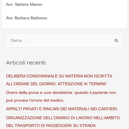
Avv. Stefano Manso
Avv. Barbara Baldussu
R
i
c
e
Articoli recenti
r
c
DELIBERA CONDOMINIALE SU MATERIA NON ISCRITTA
a
ALL’ORDINE DEL GIORNO: ATTENZIONE AI TERMINI!
p
Onere della prova e cure dentistiche: quando il paziente non
e
può provare l’errore del medico
r
APPALTI PRIVATI E RINCARI DEI MATERIALI NEI CANTIERI
:
ORGANIZZAZIONE DELL’ORARIO DI LAVORO NELL’AMBITO
DEL TRASPORTO DI PASSEGGERI SU STRADA