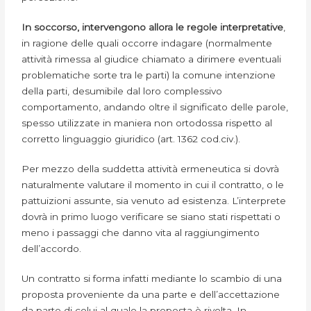
In soccorso, intervengono allora le regole interpretative
,
in ragione delle quali occorre indagare (normalmente
attività rimessa al giudice chiamato a dirimere eventuali
problematiche sorte tra le parti) la comune intenzione
della parti, desumibile dal loro complessivo
comportamento, andando oltre il significato delle parole,
spesso utilizzate in maniera non ortodossa rispetto al
corretto linguaggio giuridico (art. 1362 cod.civ.).
Per mezzo della suddetta attività ermeneutica si dovrà
naturalmente valutare il momento in cui il contratto, o le
pattuizioni assunte, sia venuto ad esistenza. L’interprete
dovrà in primo luogo verificare se siano stati rispettati o
meno i passaggi che danno vita al raggiungimento
dell’accordo.
Un contratto si forma infatti mediante lo scambio di una
proposta proveniente da una parte e dell’accettazione
da parte di colui al quale la proposta è rivolta. In