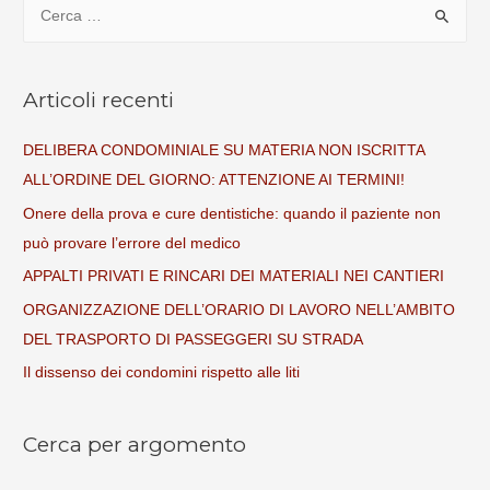
R
i
c
e
Articoli recenti
r
c
DELIBERA CONDOMINIALE SU MATERIA NON ISCRITTA
a
ALL’ORDINE DEL GIORNO: ATTENZIONE AI TERMINI!
p
Onere della prova e cure dentistiche: quando il paziente non
e
può provare l’errore del medico
r
APPALTI PRIVATI E RINCARI DEI MATERIALI NEI CANTIERI
:
ORGANIZZAZIONE DELL’ORARIO DI LAVORO NELL’AMBITO
DEL TRASPORTO DI PASSEGGERI SU STRADA
Il dissenso dei condomini rispetto alle liti
Cerca per argomento